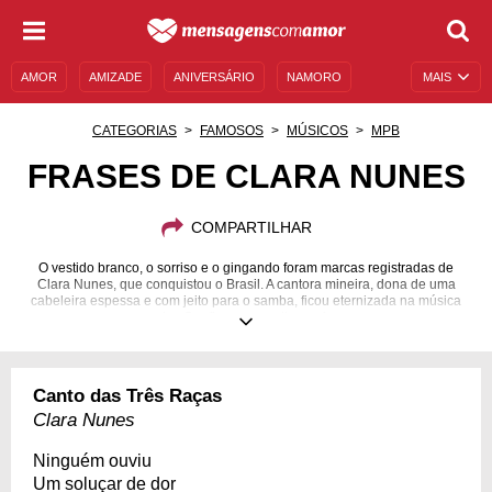
AMOR
AMIZADE
ANIVERSÁRIO
NAMORO
MAIS
SENTIMENTOS
LEGENDAS
DATAS ESPECIAIS
CATEGORIAS
FAMOSOS
MÚSICOS
MPB
UNIVERSO FEMININO
AUTOAJUDA
DESCULPAS
FRASES DE CLARA NUNES
MENSAGENS E FRASES
MENSAGENS DE ANIVERSÁRIO
COMPARTILHAR
ENTRETENIMENTO
FAMOSOS
BÍBLIA
O vestido branco, o sorriso e o gingando foram marcas registradas de
Clara Nunes, que conquistou o Brasil. A cantora mineira, dona de uma
cabeleira espessa e com jeito para o samba, ficou eternizada na música
popular. Confira suas melhores frases.
12/08/1942
02/04/1983
Canto das Três Raças
Clara Nunes
Ninguém ouviu
Um soluçar de dor