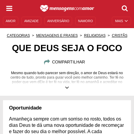
AMOR
AMIZADE
ANIVERSÁRIO
NAMORO
MAIS
SENTIMENTOS
LEGENDAS
DATAS ESPECIAIS
CATEGORIAS
MENSAGENS E FRASES
RELIGIOSAS
CRISTÃS
UNIVERSO FEMININO
AUTOAJUDA
DESCULPAS
QUE DEUS SEJA O FOCO
MENSAGENS E FRASES
MENSAGENS DE ANIVERSÁRIO
COMPARTILHAR
ENTRETENIMENTO
FAMOSOS
BÍBLIA
Mesmo quando tudo parecer sem direção, o amor de Deus estará no
centro de tudo, pronto para guiar você pelo melhor caminho. Ter fé no
poder que vem dEle é ter fé na vida, ter fé no amanhã e acreditar no
melhor de cada coisa. Caminhe seguindo a luz divina e jamais se
arrependerá.
Oportunidade
Amanheça sempre com um sorriso no rosto, todos os
dias Deus te dá uma nova oportunidade de recomeçar
e fazer do seu dia o melhor possível. A cada