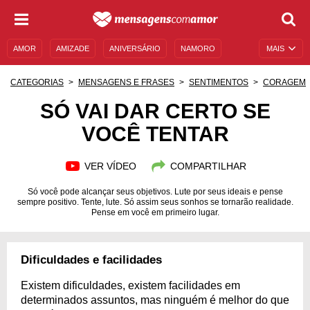
AMOR
AMIZADE
ANIVERSÁRIO
NAMORO
MAIS
SENTIMENTOS
LEGENDAS
DATAS ESPECIAIS
CATEGORIAS
MENSAGENS E FRASES
SENTIMENTOS
CORAGEM
UNIVERSO FEMININO
AUTOAJUDA
DESCULPAS
SÓ VAI DAR CERTO SE
VOCÊ TENTAR
MENSAGENS E FRASES
MENSAGENS DE ANIVERSÁRIO
ENTRETENIMENTO
FAMOSOS
BÍBLIA
VER VÍDEO
COMPARTILHAR
Só você pode alcançar seus objetivos. Lute por seus ideais e pense
sempre positivo. Tente, lute. Só assim seus sonhos se tornarão realidade.
Pense em você em primeiro lugar.
Dificuldades e facilidades
Existem dificuldades, existem facilidades em
determinados assuntos, mas ninguém é melhor do que