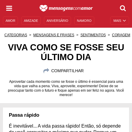
AMOR
AMIZADE
ANIVERSÁRIO
NAMORO
MAIS
SENTIMENTOS
LEGENDAS
DATAS ESPECIAIS
CATEGORIAS
MENSAGENS E FRASES
SENTIMENTOS
CORAGEM
UNIVERSO FEMININO
AUTOAJUDA
DESCULPAS
VIVA COMO SE FOSSE SEU
ÚLTIMO DIA
MENSAGENS E FRASES
MENSAGENS DE ANIVERSÁRIO
ENTRETENIMENTO
FAMOSOS
BÍBLIA
COMPARTILHAR
Aproveitar cada momento como se fosse o último é essencial para uma
vida que valha a pena. Viva, aproveite, experimente! Deixe de se
preocupar tanto com o futuro e foque apenas em ser feliz no agora. Você
merece!
Passa rápido
É inevitável... A vida passa rápido! Então, só depende