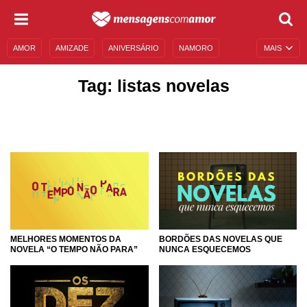
AMOR
AMIZADE
ANIVERSÁRIO
NAMORO
MAIS
SENTIMENTOS
LEGENDAS
DATAS ESPECIAIS
Tag: listas novelas
UNIVERSO FEMININO
AUTOAJUDA
DESCULPAS
MENSAGENS E FRASES
MENSAGENS DE ANIVERSÁRIO
ENTRETENIMENTO
FAMOSOS
BÍBLIA
MELHORES MOMENTOS DA
BORDÕES DAS NOVELAS QUE
NOVELA “O TEMPO NÃO PARA”
NUNCA ESQUECEMOS