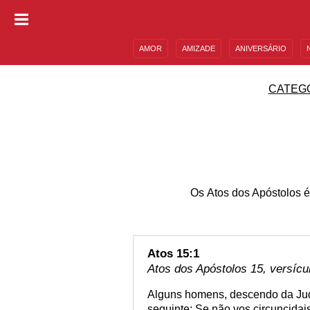
AMOR
AMIZADE
ANIVERSÁRIO
DESCULPAS
MENSAGENS E FRASES
CATEG
Os Atos dos Apóstolos é 
Atos 15:1
Atos dos Apóstolos 15, versícu
Alguns homens, descendo da Jud
seguinte: Se não vos circuncidai