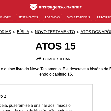
NAMORO
SENTIMENTOS
LEGENDAS
DATAS ESPECIAIS
UNIVERSO
MENSAGENS DE ANIVERSÁRIO
ENTRETENIMENTO
FAMOSOS
BÍBLIA
ORIAS
BÍBLIA
NOVO TESTAMENTO
ATOS DOS APÓ
ATOS 15
COMPARTILHAR
o quinto livro do Novo Testamento. Ele descreve a história da 
lendo o capítulo 15.
lo 1
éia, puseram-se a ensinar aos irmãos o
s, segundo o rito de Moisés, não podeis ser