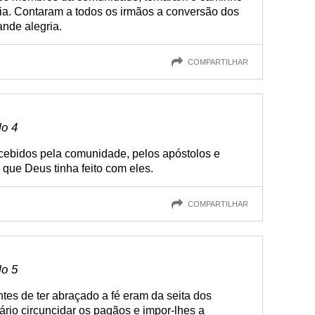
ia. Contaram a todos os irmãos a conversão dos
ande alegria.
COMPARTILHAR
lo 4
cebidos pela comunidade, pelos apóstolos e
que Deus tinha feito com eles.
COMPARTILHAR
lo 5
es de ter abraçado a fé eram da seita dos
ário circuncidar os pagãos e impor-lhes a