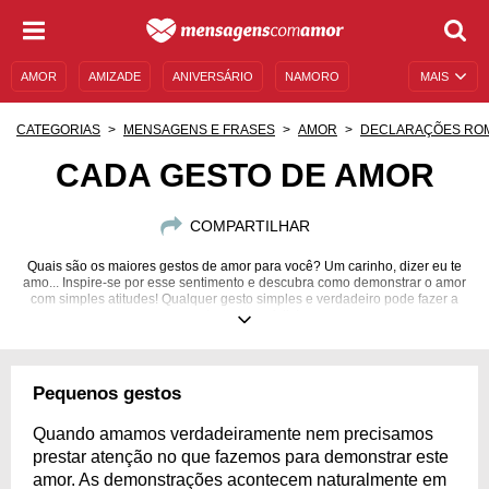
AMOR
AMIZADE
ANIVERSÁRIO
NAMORO
MAIS
SENTIMENTOS
LEGENDAS
DATAS ESPECIAIS
CATEGORIAS
MENSAGENS E FRASES
AMOR
DECLARAÇÕES RO
UNIVERSO FEMININO
AUTOAJUDA
DESCULPAS
CADA GESTO DE AMOR
MENSAGENS E FRASES
MENSAGENS DE ANIVERSÁRIO
COMPARTILHAR
ENTRETENIMENTO
FAMOSOS
BÍBLIA
Quais são os maiores gestos de amor para você? Um carinho, dizer eu te
amo... Inspire-se por esse sentimento e descubra como demonstrar o amor
com simples atitudes! Qualquer gesto simples e verdadeiro pode fazer a
outra pessoa feliz!
Pequenos gestos
Quando amamos verdadeiramente nem precisamos
prestar atenção no que fazemos para demonstrar este
amor. As demonstrações acontecem naturalmente em