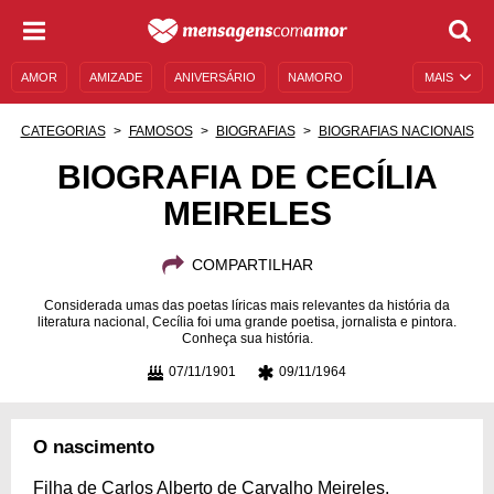
AMOR
AMIZADE
ANIVERSÁRIO
NAMORO
MAIS
SENTIMENTOS
LEGENDAS
DATAS ESPECIAIS
CATEGORIAS
FAMOSOS
BIOGRAFIAS
BIOGRAFIAS NACIONAIS
UNIVERSO FEMININO
AUTOAJUDA
DESCULPAS
BIOGRAFIA DE CECÍLIA
MEIRELES
MENSAGENS E FRASES
MENSAGENS DE ANIVERSÁRIO
ENTRETENIMENTO
FAMOSOS
BÍBLIA
COMPARTILHAR
Considerada umas das poetas líricas mais relevantes da história da
literatura nacional, Cecília foi uma grande poetisa, jornalista e pintora.
Conheça sua história.
07/11/1901
09/11/1964
O nascimento
Filha de Carlos Alberto de Carvalho Meireles,