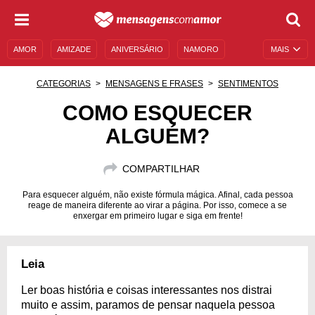
AMOR
AMIZADE
ANIVERSÁRIO
NAMORO
MAIS
SENTIMENTOS
LEGENDAS
DATAS ESPECIAIS
CATEGORIAS
MENSAGENS E FRASES
SENTIMENTOS
UNIVERSO FEMININO
AUTOAJUDA
DESCULPAS
COMO ESQUECER
ALGUÉM?
MENSAGENS E FRASES
MENSAGENS DE ANIVERSÁRIO
ENTRETENIMENTO
FAMOSOS
BÍBLIA
COMPARTILHAR
Para esquecer alguém, não existe fórmula mágica. Afinal, cada pessoa
reage de maneira diferente ao virar a página. Por isso, comece a se
enxergar em primeiro lugar e siga em frente!
Leia
Ler boas história e coisas interessantes nos distrai
muito e assim, paramos de pensar naquela pessoa