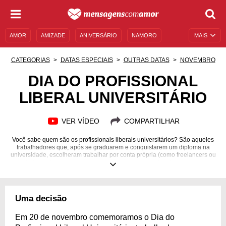
AMOR
AMIZADE
ANIVERSÁRIO
NAMORO
MAIS
SENTIMENTOS
LEGENDAS
DATAS ESPECIAIS
CATEGORIAS
DATAS ESPECIAIS
OUTRAS DATAS
NOVEMBRO
UNIVERSO FEMININO
AUTOAJUDA
DESCULPAS
DIA DO PROFISSIONAL
LIBERAL UNIVERSITÁRIO
MENSAGENS E FRASES
MENSAGENS DE ANIVERSÁRIO
ENTRETENIMENTO
FAMOSOS
BÍBLIA
VER VÍDEO
COMPARTILHAR
Você sabe quem são os profissionais liberais universitários? São aqueles
trabalhadores que, após se graduarem e conquistarem um diploma na
universidade, escolheram trabalhar por conta própria (como freelancers ou
prestadores de serviço, por exemplo) em vez de se vincularem a alguma
empresa. Eles são muito qualificados em suas áreas, e corajosos também,
já que escolheram ter total controle sobre suas carreiras. São
homenageados no Dia do Profissional Liberal Universitário, que acontece
em 20 de novembro. No dia desses valorosos profissionais, conheça mais
Uma decisão
sobre o que eles fazem e homenageie-os com palavras de incentivo.
Em 20 de novembro comemoramos o Dia do