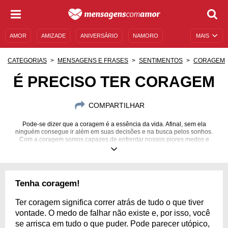
AMOR
AMIZADE
ANIVERSÁRIO
NAMORO
MAIS
SENTIMENTOS
LEGENDAS
DATAS ESPECIAIS
CATEGORIAS
MENSAGENS E FRASES
SENTIMENTOS
CORAGEM
UNIVERSO FEMININO
AUTOAJUDA
DESCULPAS
É PRECISO TER CORAGEM
MENSAGENS E FRASES
MENSAGENS DE ANIVERSÁRIO
COMPARTILHAR
ENTRETENIMENTO
FAMOSOS
BÍBLIA
Pode-se dizer que a coragem é a essência da vida. Afinal, sem ela
ninguém consegue ir além em suas decisões e na busca pelos sonhos.
Com a coragem somos capazes de enfrentar nossos piores medos e
alcançar tudo aquilo que está além! E você, tem coragem?
Tenha coragem!
Ter coragem significa correr atrás de tudo o que tiver
vontade. O medo de falhar não existe e, por isso, você
se arrisca em tudo o que puder. Pode parecer utópico,