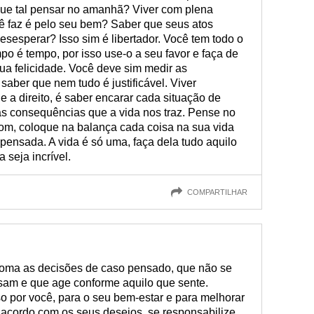
 Que tal pensar no amanhã? Viver com plena
ê faz é pelo seu bem? Saber que seus atos
esesperar? Isso sim é libertador. Você tem todo o
o é tempo, por isso use-o a seu favor e faça de
ua felicidade. Você deve sim medir as
aber que nem tudo é justificável. Viver
 e a direito, é saber encarar cada situação de
as consequências que a vida nos traz. Pense no
bom, coloque na balança cada coisa na sua vida
pensada. A vida é só uma, faça dela tudo aquilo
 seja incrível.
COMPARTILHAR
oma as decisões de caso pensado, que não se
sam e que age conforme aquilo que sente.
o por você, para o seu bem-estar e para melhorar
 acordo com os seus desejos, se responsabilize