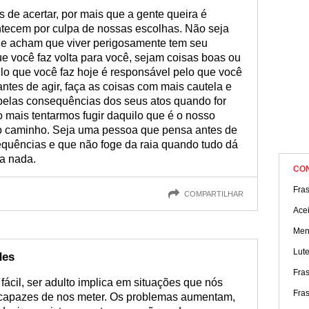
 de acertar, por mais que a gente queira é
ntecem por culpa de nossas escolhas. Não seja
ue acham que viver perigosamente tem seu
e você faz volta para você, sejam coisas boas ou
ilo que você faz hoje é responsável pelo que você
ntes de agir, faça as coisas com mais cautela e
 pelas consequências dos seus atos quando for
o mais tentarmos fugir daquilo que é o nosso
osso caminho. Seja uma pessoa que pensa antes de
equências e que não foge da raia quando tudo dá
ta nada.
CO
Fra
COMPARTILHAR
Acei
Men
Lute
des
Fras
fácil, ser adulto implica em situações que nós
Fras
apazes de nos meter. Os problemas aumentam,