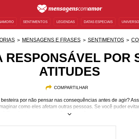
NAMORO
SENTIMENTOS
LEGENDAS
DATAS ESPECIAIS
UNIVERSO
MENSAGENS DE ANIVERSÁRIO
ENTRETENIMENTO
FAMOSOS
BÍBLIA
ORIAS
MENSAGENS E FRASES
SENTIMENTOS
CO
A RESPONSÁVEL POR 
ATITUDES
COMPARTILHAR
besteira por não pensar nas consequências antes de agir? Ass
 imaginar como eles afetam outras pessoas. Se você puder evit
o? Escolha bem as suas ações para não ter que se arrepender 