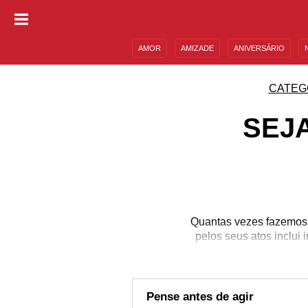
AMOR
AMIZADE
ANIVERSÁRIO
DESCULPAS
MENSAGENS E FRASES
CATEG
SEJ
Quantas vezes fazemos 
pelos seus atos inclui
que nã
Pense antes de agir