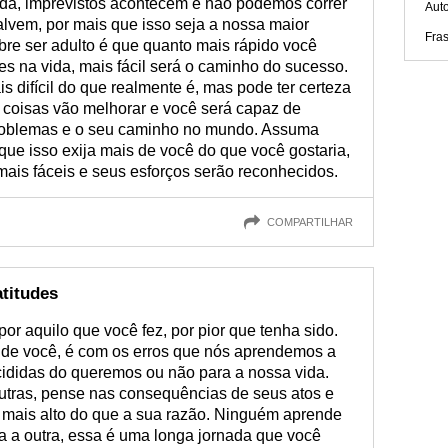
da, imprevistos acontecem e não podemos correr
Aut
alvem, por mais que isso seja a nossa maior
Fra
bre ser adulto é que quanto mais rápido você
s na vida, mais fácil será o caminho do sucesso.
s difícil do que realmente é, mas pode ter certeza
coisas vão melhorar e você será capaz de
problemas e o seu caminho no mundo. Assuma
ue isso exija mais de você do que você gostaria,
mais fáceis e seus esforços serão reconhecidos.
COMPARTILHAR
atitudes
or aquilo que você fez, por pior que tenha sido.
o de você, é com os erros que nós aprendemos a
ididas do queremos ou não para a nossa vida.
utras, pense nas consequências de seus atos e
 mais alto do que a sua razão. Ninguém aprende
a a outra, essa é uma longa jornada que você