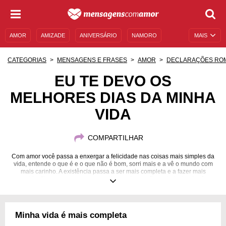
AMOR
AMIZADE
ANIVERSÁRIO
NAMORO
MAIS
SENTIMENTOS
LEGENDAS
DATAS ESPECIAIS
CATEGORIAS
MENSAGENS E FRASES
AMOR
DECLARAÇÕES RO
UNIVERSO FEMININO
AUTOAJUDA
DESCULPAS
EU TE DEVO OS
MELHORES DIAS DA MINHA
MENSAGENS E FRASES
MENSAGENS DE ANIVERSÁRIO
VIDA
ENTRETENIMENTO
FAMOSOS
BÍBLIA
COMPARTILHAR
Com amor você passa a enxergar a felicidade nas coisas mais simples da
vida, entende o que é e o que não é bom, sorri mais e a vê o mundo com
mais carinho. A existência passa a ser mais completa e a fazer mais
sentido. Fique atento: os seus melhores dias serão ao lado de alguém
especial.
Minha vida é mais completa