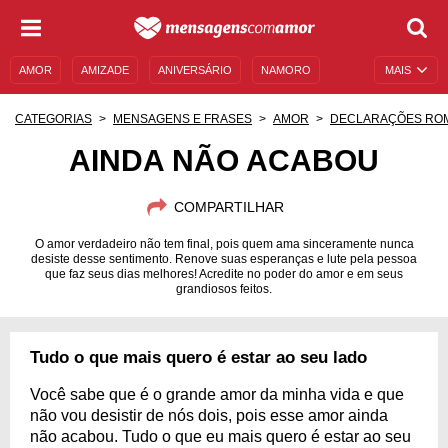
AMOR
AMIZADE
ANIVERSÁRIO
NAMORO
MAIS
SENTIMENTOS
LEGENDAS
DATAS ESPECIAIS
CATEGORIAS
MENSAGENS E FRASES
AMOR
DECLARAÇÕES RO
UNIVERSO FEMININO
AUTOAJUDA
DESCULPAS
AINDA NÃO ACABOU
MENSAGENS E FRASES
MENSAGENS DE ANIVERSÁRIO
COMPARTILHAR
ENTRETENIMENTO
FAMOSOS
BÍBLIA
O amor verdadeiro não tem final, pois quem ama sinceramente nunca
desiste desse sentimento. Renove suas esperanças e lute pela pessoa
que faz seus dias melhores! Acredite no poder do amor e em seus
grandiosos feitos.
Tudo o que mais quero é estar ao seu lado
Você sabe que é o grande amor da minha vida e que
não vou desistir de nós dois, pois esse amor ainda
não acabou. Tudo o que eu mais quero é estar ao seu