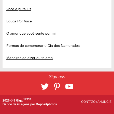
Você é pura luz
Louca Por Você
O amor que você sente por mim
Formas de comemorar o Dia dos Namorados
Maneiras de dizer eu te amo
Siga-nos
17333
2026 © 9 Giga
CONTATO
/
ANUNCIE
Banco de imagens por
Depositphotos