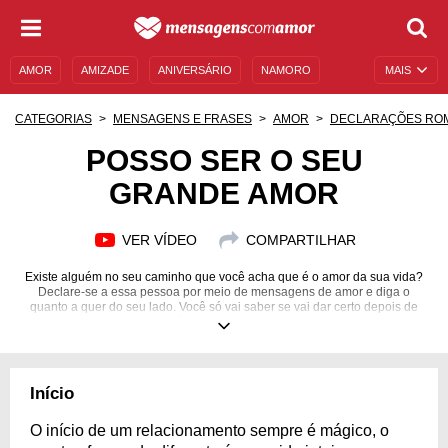
AMOR
AMIZADE
ANIVERSÁRIO
NAMORO
MAIS
SENTIMENTOS
LEGENDAS
DATAS ESPECIAIS
CATEGORIAS
MENSAGENS E FRASES
AMOR
DECLARAÇÕES RO
UNIVERSO FEMININO
AUTOAJUDA
DESCULPAS
POSSO SER O SEU
GRANDE AMOR
MENSAGENS E FRASES
MENSAGENS DE ANIVERSÁRIO
ENTRETENIMENTO
FAMOSOS
BÍBLIA
VER VÍDEO
COMPARTILHAR
Existe alguém no seu caminho que você acha que é o amor da sua vida?
Declare-se a essa pessoa por meio de mensagens de amor e diga o
quanto a quer do seu lado. Você só vai saber se vai dar certo depois de
correr atrás e lutar pelo que deseja.
Início
O início de um relacionamento sempre é mágico, o