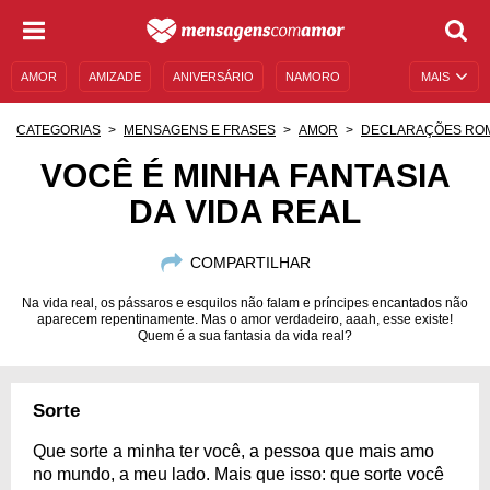
AMOR
AMIZADE
ANIVERSÁRIO
NAMORO
MAIS
SENTIMENTOS
LEGENDAS
DATAS ESPECIAIS
CATEGORIAS
MENSAGENS E FRASES
AMOR
DECLARAÇÕES RO
UNIVERSO FEMININO
AUTOAJUDA
DESCULPAS
VOCÊ É MINHA FANTASIA
DA VIDA REAL
MENSAGENS E FRASES
MENSAGENS DE ANIVERSÁRIO
ENTRETENIMENTO
FAMOSOS
BÍBLIA
COMPARTILHAR
Na vida real, os pássaros e esquilos não falam e príncipes encantados não
aparecem repentinamente. Mas o amor verdadeiro, aaah, esse existe!
Quem é a sua fantasia da vida real?
Sorte
Que sorte a minha ter você, a pessoa que mais amo
no mundo, a meu lado. Mais que isso: que sorte você