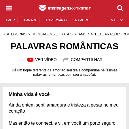
AMOR
AMIZADE
ANIVERSÁRIO
NAMORO
MAIS
SENTIMENTOS
LEGENDAS
DATAS ESPECIAIS
CATEGORIAS
MENSAGENS E FRASES
AMOR
DECLARAÇÕES RO
UNIVERSO FEMININO
AUTOAJUDA
DESCULPAS
PALAVRAS ROMÂNTICAS
MENSAGENS E FRASES
MENSAGENS DE ANIVERSÁRIO
VER VÍDEO
COMPARTILHAR
ENTRETENIMENTO
FAMOSOS
BÍBLIA
Dê um toque diferente de amor ao seu dia e compartilhe belíssimas
palavras românticas com seu amado(a).
Minha vida é você
Ainda ontem senti amargura e tristeza a pesar no meu
coração
Mas então te conheci, e vi, em você um porto seguro