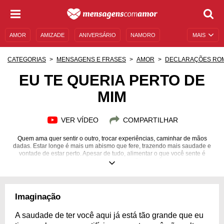
AMOR
AMIZADE
ANIVERSÁRIO
NAMORO
MAIS
SENTIMENTOS
LEGENDAS
DATAS ESPECIAIS
CATEGORIAS
MENSAGENS E FRASES
AMOR
DECLARAÇÕES RO
UNIVERSO FEMININO
AUTOAJUDA
DESCULPAS
EU TE QUERIA PERTO DE
MIM
MENSAGENS E FRASES
MENSAGENS DE ANIVERSÁRIO
ENTRETENIMENTO
FAMOSOS
BÍBLIA
VER VÍDEO
COMPARTILHAR
Quem ama quer sentir o outro, trocar experiências, caminhar de mãos
dadas. Estar longe é mais um abismo que fere, trazendo mais saudade e
vontade de estar perto. Apesar de tudo, alimentar o que você sente é
essencial para manter as bases da relação forte. É preciso amar
independentemente de distânci
Imaginação
A saudade de ter você aqui já está tão grande que eu