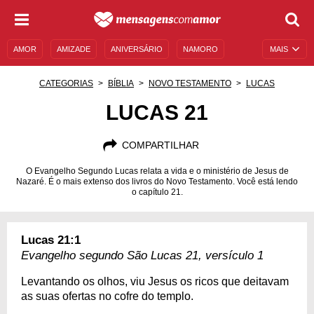
AMOR
AMIZADE
ANIVERSÁRIO
NAMORO
MAIS
SENTIMENTOS
LEGENDAS
DATAS ESPECIAIS
CATEGORIAS
BÍBLIA
NOVO TESTAMENTO
LUCAS
UNIVERSO FEMININO
AUTOAJUDA
DESCULPAS
LUCAS 21
MENSAGENS E FRASES
MENSAGENS DE ANIVERSÁRIO
COMPARTILHAR
ENTRETENIMENTO
FAMOSOS
BÍBLIA
O Evangelho Segundo Lucas relata a vida e o ministério de Jesus de
Nazaré. É o mais extenso dos livros do Novo Testamento. Você está lendo
o capítulo 21.
Lucas 21:1
Evangelho segundo São Lucas 21, versículo 1
Levantando os olhos, viu Jesus os ricos que deitavam
as suas ofertas no cofre do templo.