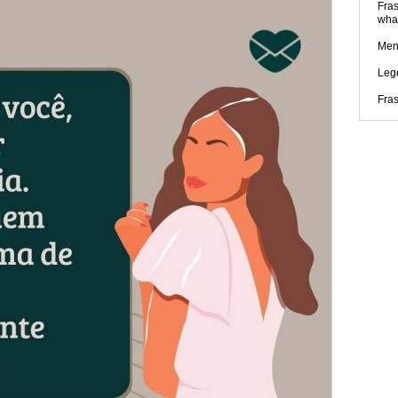
Fras
wha
Men
Leg
Fra