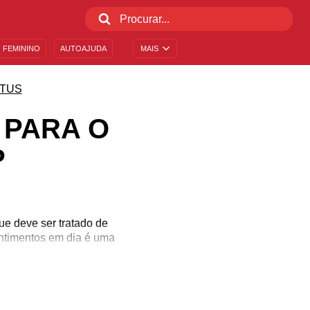
 FEMININO
AUTOAJUDA
MAIS
ATUS
 PARA O
P
e deve ser tratado de
entimentos em dia é uma
do encontra uma mente
al da Psicologia são
paramos inspiradoras
dir aquilo que pensa e