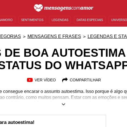
NAMORO
SENTIMENTOS
LEGENDAS
DATAS ESPECIAIS
UNIVERSO
MENSAGENS DE ANIVERSÁRIO
ENTRETENIMENTO
FAMOSOS
BÍBLIA
EGORIAS
MENSAGENS E FRASES
LEGENDAS E ST
 DE BOA AUTOESTIMA
STATUS DO WHATSAP
VER VÍDEO
COMPARTILHAR
 consegue encarar o assunto autoestima. Isso porque é algo qu
o ao contrário, como muitos pensam. Estar com as emoções e s
orpo. O físico também está atrelado a esse zelo, mas só quan
vel. Para isso, ações de autocuidado e busca por um profission
ensagens que refletem sobre o tema também podem ajudar. Pre
ima para o status do WhatsApp, a fim de que você possa expan
para autoestima!