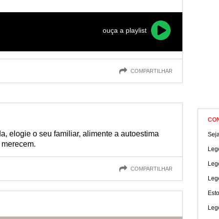
ar outras pessoas a refletir sobre a importância do amor-próprio.
ouça a playlist
COMPARTILHAR
CO
a, elogie o seu familiar, alimente a autoestima
Seja
s merecem.
Lege
Lege
COMPARTILHAR
Leg
Esto
Leg