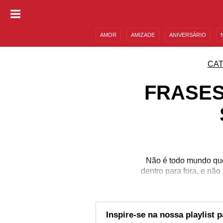
AMOR
AMIZADE
ANIVERSÁRIO
DESCULPAS
MENSAGENS E FRASES
CAT
FRASES
Não é todo mundo que
dentro para fora, e nã
forma de cuidar do c
equilibrada e saudá
essenciais. Porém m
frases de boa autoest
Inspire-se na nossa playlist 