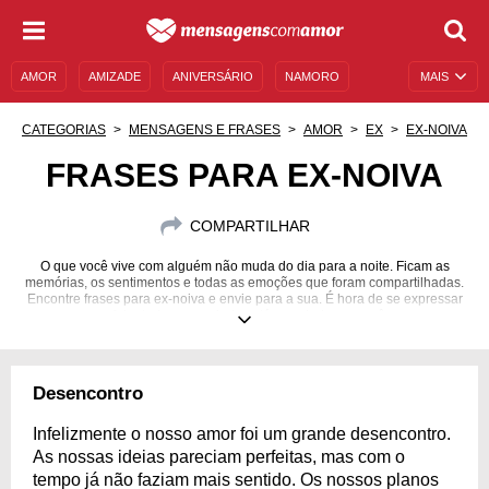
AMOR
AMIZADE
ANIVERSÁRIO
NAMORO
MAIS
SENTIMENTOS
LEGENDAS
DATAS ESPECIAIS
CATEGORIAS
MENSAGENS E FRASES
AMOR
EX
EX-NOIVA
UNIVERSO FEMININO
AUTOAJUDA
DESCULPAS
FRASES PARA EX-NOIVA
MENSAGENS E FRASES
MENSAGENS DE ANIVERSÁRIO
COMPARTILHAR
ENTRETENIMENTO
FAMOSOS
BÍBLIA
O que você vive com alguém não muda do dia para a noite. Ficam as
memórias, os sentimentos e todas as emoções que foram compartilhadas.
Encontre frases para ex-noiva e envie para a sua. É hora de se expressar
e falar tudo o que ainda está guardado em você.
Desencontro
Infelizmente o nosso amor foi um grande desencontro.
As nossas ideias pareciam perfeitas, mas com o
tempo já não faziam mais sentido. Os nossos planos