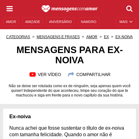
AMOR
AMIZADE
ANIVERSÁRIO
NAMORO
MAIS
SENTIMENTOS
LEGENDAS
DATAS ESPECIAIS
CATEGORIAS
MENSAGENS E FRASES
AMOR
EX
EX-NOIVA
UNIVERSO FEMININO
AUTOAJUDA
DESCULPAS
MENSAGENS PARA EX-
NOIVA
MENSAGENS E FRASES
MENSAGENS DE ANIVERSÁRIO
ENTRETENIMENTO
FAMOSOS
BÍBLIA
VER VÍDEO
COMPARTILHAR
Não se deixe ser rotulada como ex de ninguém, seja apenas quem você
quiser! Independente do que aconteceu, limpe seu coração do que te
machucou e siga em frente para o novo capítulo da sua história.
Ex-noiva
Nunca achei que fosse sustentar o título de ex-noiva
com tamanha felicidade. Quando o amor não é