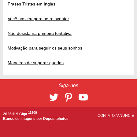
Frases Tristes em Inglês
Você nasceu para se reinventar
Não desista na primeira tentativa
Motivação para seguir os seus sonhos
Maneiras de superar quedas
Siga-nos
11809
2026 © 9 Giga
CONTATO
/
ANUNCIE
Banco de imagens por
Depositphotos