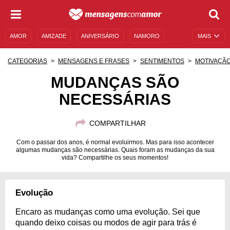
AMOR
AMIZADE
ANIVERSÁRIO
NAMORO
MAIS
SENTIMENTOS
LEGENDAS
DATAS ESPECIAIS
CATEGORIAS
MENSAGENS E FRASES
SENTIMENTOS
MOTIVAÇÃ
UNIVERSO FEMININO
AUTOAJUDA
DESCULPAS
MUDANÇAS SÃO
NECESSÁRIAS
MENSAGENS E FRASES
MENSAGENS DE ANIVERSÁRIO
ENTRETENIMENTO
FAMOSOS
BÍBLIA
COMPARTILHAR
Com o passar dos anos, é normal evoluirmos. Mas para isso acontecer
algumas mudanças são necessárias. Quais foram as mudanças da sua
vida? Compartilhe os seus momentos!
Evolução
Encaro as mudanças como uma evolução. Sei que
quando deixo coisas ou modos de agir para trás é