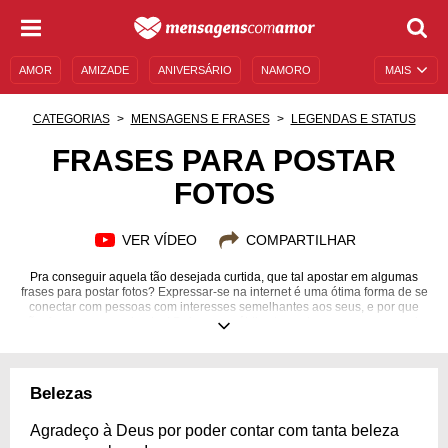
AMOR
AMIZADE
ANIVERSÁRIO
NAMORO
MAIS
SENTIMENTOS
LEGENDAS
DATAS ESPECIAIS
CATEGORIAS
MENSAGENS E FRASES
LEGENDAS E STATUS
UNIVERSO FEMININO
AUTOAJUDA
DESCULPAS
FRASES PARA POSTAR
FOTOS
MENSAGENS E FRASES
MENSAGENS DE ANIVERSÁRIO
ENTRETENIMENTO
FAMOSOS
BÍBLIA
VER VÍDEO
COMPARTILHAR
Pra conseguir aquela tão desejada curtida, que tal apostar em algumas
frases para postar fotos? Expressar-se na internet é uma ótima forma de se
conectar com pessoas com interesses semelhantes aos seus, e por que
não, fazer novas amizades! Deixe seu público te conhecer um pouco mais.
Encontre as frases pra postar fotos que mais combinam com seu estilo e
deixe-as acompanhar suas fotografias, tornando-as ainda mais atrativas e
convidando seus amigos e seguidores à interagir com você! Está sem
inspiração para suas legendas? Não desanime! Mergulhe nessa página
Belezas
repleta de frases para postar fotos preparada com muito amor para você e
promova o engajamento de suas redes sociais com estilo!
Agradeço à Deus por poder contar com tanta beleza