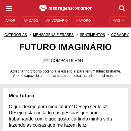
AMOR
AMIZADE
ANIVERSÁRIO
NAMORO
MAIS
SENTIMENTOS
LEGENDAS
DATAS ESPECIAIS
CATEGORIAS
MENSAGENS E FRASES
SENTIMENTOS
CORAGEM
UNIVERSO FEMININO
AUTOAJUDA
DESCULPAS
FUTURO IMAGINÁRIO
MENSAGENS E FRASES
MENSAGENS DE ANIVERSÁRIO
COMPARTILHAR
ENTRETENIMENTO
FAMOSOS
BÍBLIA
Acreditar no próprio potencial é essencial para ter um futuro brilhante.
Você é capaz de conquistar qualquer coisa, acredite em si mesmo!
Meu futuro
O que desejo para meu futuro? Desejo ser feliz!
Desejo estar ao lado das pessoas que amo,
trabalhando com o que gosto, curtindo minha vida
fazendo as coisas que me fazem feliz!