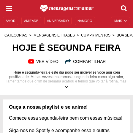
AMOR
AMIZADE
ANIVERSÁRIO
NAMORO
MAIS
SENTIMENTOS
LEGENDAS
DATAS ESPECIAIS
CATEGORIAS
MENSAGENS E FRASES
CUMPRIMENTOS
BOA SEM
UNIVERSO FEMININO
AUTOAJUDA
DESCULPAS
HOJE É SEGUNDA FEIRA
MENSAGENS E FRASES
MENSAGENS DE ANIVERSÁRIO
VER VÍDEO
COMPARTILHAR
ENTRETENIMENTO
FAMOSOS
BÍBLIA
Hoje é segunda-feira e este dia pode ser incrível se você agir com
positividade. Muitas vezes encaramos a segunda-feira como algo ruim,
lamentamos que o fim de semana acabou e temos que voltar à rotina, mas
isso é um erro. Devemos encarar a segunda-feira como um bom dia,
apenas o início de uma semana cheia de possibilidades, e é um dia em
que estamos repletos de boas energias vindas do fim de semana.
Pensamento positivo sempre, e transforme a boa energia do fim de
semana que acabou em combustível para essa segunda-feira, para fazê-la
Ouça a nossa playlist e se anime!
ser incrível. Venha conferir essas mensagens cheias de positividade e
inspiração para começar a sua segunda-feira bem.
Comece essa segunda-feira bem com essas músicas!
Siga-nos no Spotify e acompanhe essa e outras