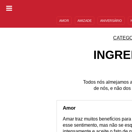
AMOR
AMIZADE
ANIVERSÁRIO
DESCULPAS
MENSAGENS E FRASES
CATEGO
INGRE
Todos nós almejamos a
de nós, e não dos 
Amor
Amar traz muitos benefícios para
esse sentimento, mas não se esq
intensamente e aceite o fato de