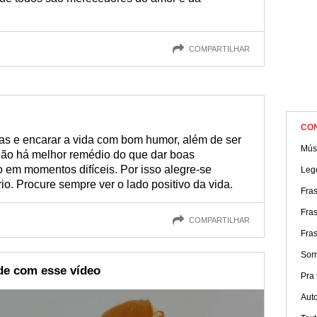
COMPARTILHAR
CO
sas e encarar a vida com bom humor, além de ser
Músi
 Não há melhor remédio do que dar boas
em momentos difíceis. Por isso alegre-se
Leg
io. Procure sempre ver o lado positivo da vida.
Fra
Fras
COMPARTILHAR
Fras
Sorr
ade com esse vídeo
Pra t
Aut