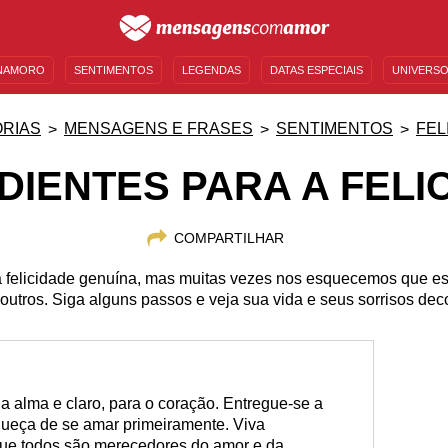
NAMORO
SENTIMENTOS
LEGENDAS
DATAS ESPECIAIS
UNIVERSO
MENSAGENS DE ANIVERSÁRIO
ENTRETENIMENTO
FAMOSOS
BÍBLIA
RIAS
MENSAGENS E FRASES
SENTIMENTOS
FEL
DIENTES PARA A FELI
COMPARTILHAR
 felicidade genuína, mas muitas vezes nos esquecemos que e
outros. Siga alguns passos e veja sua vida e seus sorrisos de
 a alma e claro, para o coração. Entregue-se a
ueça de se amar primeiramente. Viva
 que todos são merecedores do amor e da