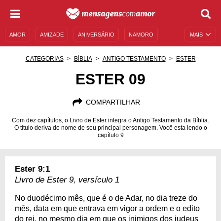
AMOR
AMIZADE
ANIVERSÁRIO
NAMORO
MAIS
SENTIMENTOS
LEGENDAS
DATAS ESPECIAIS
CATEGORIAS
BÍBLIA
ANTIGO TESTAMENTO
ESTER
UNIVERSO FEMININO
AUTOAJUDA
DESCULPAS
ESTER 09
MENSAGENS E FRASES
MENSAGENS DE ANIVERSÁRIO
COMPARTILHAR
ENTRETENIMENTO
FAMOSOS
BÍBLIA
Com dez capítulos, o Livro de Ester integra o Antigo Testamento da Bíblia.
O título deriva do nome de seu principal personagem. Você esta lendo o
capítulo 9
Ester 9:1
Livro de Ester 9, versículo 1
No duodécimo mês, que é o de Adar, no dia treze do
mês, data em que entrava em vigor a ordem e o edito
do rei, no mesmo dia em que os inimigos dos judeus