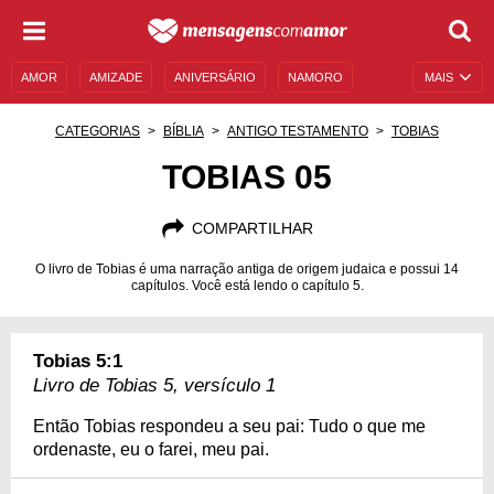
AMOR
AMIZADE
ANIVERSÁRIO
NAMORO
MAIS
SENTIMENTOS
LEGENDAS
DATAS ESPECIAIS
CATEGORIAS
BÍBLIA
ANTIGO TESTAMENTO
TOBIAS
UNIVERSO FEMININO
AUTOAJUDA
DESCULPAS
TOBIAS 05
MENSAGENS E FRASES
MENSAGENS DE ANIVERSÁRIO
COMPARTILHAR
ENTRETENIMENTO
FAMOSOS
BÍBLIA
O livro de Tobias é uma narração antiga de origem judaica e possui 14
capítulos. Você está lendo o capítulo 5.
Tobias 5:1
Livro de Tobias 5, versículo 1
Então Tobias respondeu a seu pai: Tudo o que me
ordenaste, eu o farei, meu pai.