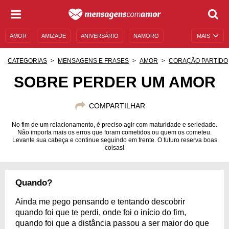
AMOR
AMIZADE
ANIVERSÁRIO
NAMORO
MAIS
SENTIMENTOS
LEGENDAS
DATAS ESPECIAIS
CATEGORIAS
MENSAGENS E FRASES
AMOR
CORAÇÃO PARTIDO
UNIVERSO FEMININO
AUTOAJUDA
DESCULPAS
SOBRE PERDER UM AMOR
MENSAGENS E FRASES
MENSAGENS DE ANIVERSÁRIO
COMPARTILHAR
ENTRETENIMENTO
FAMOSOS
BÍBLIA
No fim de um relacionamento, é preciso agir com maturidade e seriedade.
Não importa mais os erros que foram cometidos ou quem os cometeu.
Levante sua cabeça e continue seguindo em frente. O futuro reserva boas
coisas!
Quando?
Ainda me pego pensando e tentando descobrir
quando foi que te perdi, onde foi o início do fim,
quando foi que a distância passou a ser maior do que