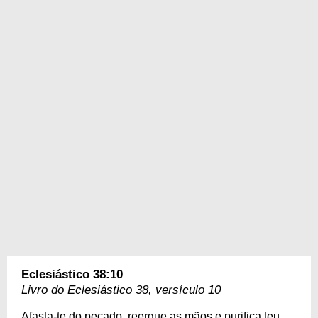
Eclesiástico 38:10
Livro do Eclesiástico 38, versículo 10
Afasta-te do pecado, reergue as mãos e purifica teu