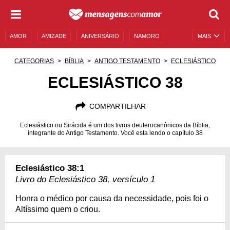
AMOR
AMIZADE
ANIVERSÁRIO
NAMORO
MAIS
SENTIMENTOS
LEGENDAS
DATAS ESPECIAIS
CATEGORIAS
BÍBLIA
ANTIGO TESTAMENTO
ECLESIÁSTICO
UNIVERSO FEMININO
AUTOAJUDA
DESCULPAS
ECLESIÁSTICO 38
MENSAGENS E FRASES
MENSAGENS DE ANIVERSÁRIO
COMPARTILHAR
ENTRETENIMENTO
FAMOSOS
BÍBLIA
Eclesiástico ou Sirácida é um dos livros deuterocanônicos da Bíblia,
integrante do Antigo Testamento. Você esta lendo o capítulo 38
Eclesiástico 38:1
Livro do Eclesiástico 38, versículo 1
Honra o médico por causa da necessidade, pois foi o
Altíssimo quem o criou.