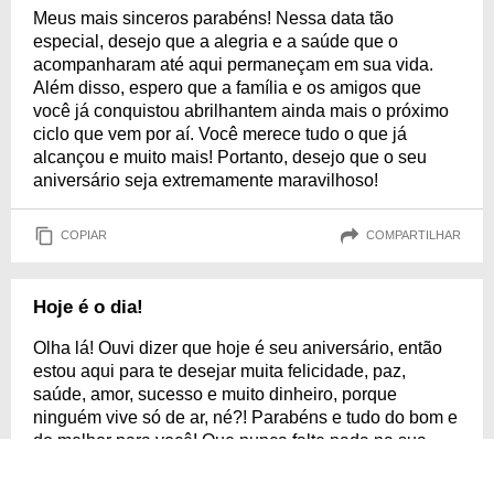
Meus mais sinceros parabéns! Nessa data tão
especial, desejo que a alegria e a saúde que o
acompanharam até aqui permaneçam em sua vida.
Além disso, espero que a família e os amigos que
você já conquistou abrilhantem ainda mais o próximo
ciclo que vem por aí. Você merece tudo o que já
alcançou e muito mais! Portanto, desejo que o seu
aniversário seja extremamente maravilhoso!
COPIAR
COMPARTILHAR
Hoje é o dia!
Olha lá! Ouvi dizer que hoje é seu aniversário, então
estou aqui para te desejar muita felicidade, paz,
saúde, amor, sucesso e muito dinheiro, porque
ninguém vive só de ar, né?! Parabéns e tudo do bom e
do melhor para você! Que nunca falte nada na sua
vida ou na vida daqueles que você ama. Aproveite seu
dia e comemore bastante, porque você merece muito!