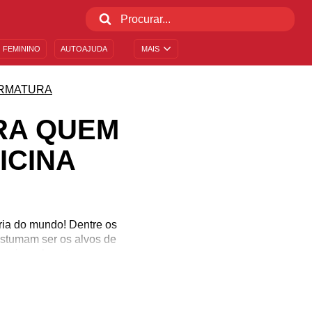
 FEMININO
AUTOAJUDA
MAIS
RMATURA
RA QUEM
ICINA
ria do mundo! Dentre os
costumam ser os alvos de
, mais o aluno tem que se
uer uma entrega absoluta
tremamente fundamentais
ina, inspire-se nestas