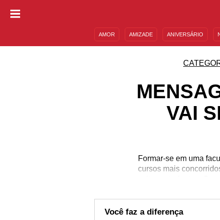
AMOR
AMIZADE
ANIVERSÁRIO
DESCULPAS
MENSAGENS E FRASES
CATEGOR
MENSAG
VAI 
Formar-se em uma facul
cursos mais concorridos
muitos estudantes. Quant
dedicar e se entregar à
do estudante, pois as 
para a vida humana na
Você faz a diferença