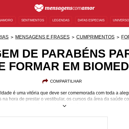
NAMORO
SENTIMENTOS
LEGENDAS
DATAS ESPECIAIS
UNIVERSO
MENSAGENS DE ANIVERSÁRIO
ENTRETENIMENTO
FAMOSOS
BÍBLIA
IAS
MENSAGENS E FRASES
CUMPRIMENTOS
FO
EM DE PARABÉNS PA
SE FORMAR EM BIOMED
COMPARTILHAR
dade é uma vitória que deve ser comemorada com toda a aleg
 na hora de prestar o vestibular, os cursos da área da saúde 
o maior a concorrência, mais difícil são as provas e, com isso
 vida acadêmica. O curso de Biomedicina, especificamente, req
Ciências Biológicas tratam diversas áreas da saúde que são ex
 terra. Se você conhece alguém que irá se formar em Biomedic