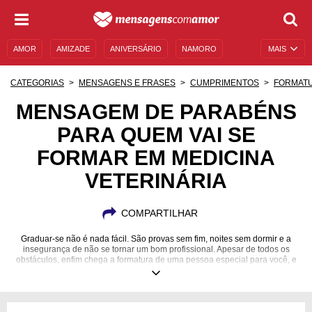
AMOR
AMIZADE
ANIVERSÁRIO
NAMORO
MAIS
SENTIMENTOS
LEGENDAS
DATAS ESPECIAIS
CATEGORIAS
MENSAGENS E FRASES
CUMPRIMENTOS
FORMAT
UNIVERSO FEMININO
AUTOAJUDA
DESCULPAS
MENSAGEM DE PARABÉNS
PARA QUEM VAI SE
MENSAGENS E FRASES
MENSAGENS DE ANIVERSÁRIO
FORMAR EM MEDICINA
ENTRETENIMENTO
FAMOSOS
BÍBLIA
VETERINÁRIA
COMPARTILHAR
Graduar-se não é nada fácil. São provas sem fim, noites sem dormir e a
insegurança de não se tornar um bom profissional. Apesar de todos os
obstáculos, enfim chega a formatura de uma pessoa especial para você, e
é preciso celebrar. Confira estas mensagens de parabéns a quem vai se
formar em Medicina Veterinária e inspire-se. Valorize essa profissão tão
essencial para o bem-estar dos animais e a felicidade dos seus tutores.
Nem sempre o mercado de trabalho é fácil para uma pessoa recém-