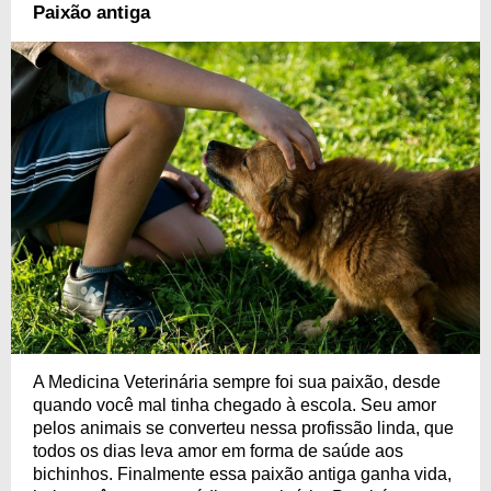
formada. Por isso, ofereça seu apoio nesse momento. Leia as mensagens
Paixão antiga
com atenção e escolha qual mais combina com seu médico veterinário
favorito!
A Medicina Veterinária sempre foi sua paixão, desde
quando você mal tinha chegado à escola. Seu amor
pelos animais se converteu nessa profissão linda, que
todos os dias leva amor em forma de saúde aos
bichinhos. Finalmente essa paixão antiga ganha vida,