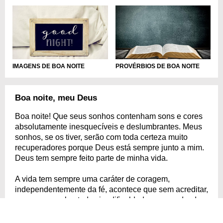
IMAGENS DE BOA NOITE
PROVÉRBIOS DE BOA NOITE
Boa noite, meu Deus
Boa noite! Que seus sonhos contenham sons e cores
absolutamente inesquecíveis e deslumbrantes. Meus
sonhos, se os tiver, serão com toda certeza muito
recuperadores porque Deus está sempre junto a mim.
Deus tem sempre feito parte de minha vida.
A vida tem sempre uma caráter de coragem,
independentemente da fé, acontece que sem acreditar,
sem crer em algo tudo vira dificuldade e o mundo, de
complexo já tem de sobra. Felizmente sinto a
presença Deus em minha vida. Sei que Ele tem