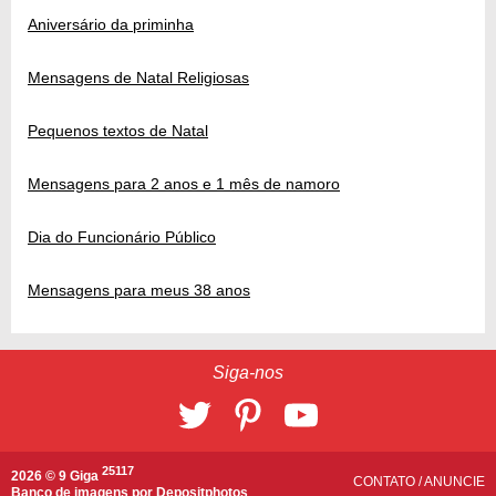
Aniversário da priminha
Mensagens de Natal Religiosas
Pequenos textos de Natal
Mensagens para 2 anos e 1 mês de namoro
Dia do Funcionário Público
Mensagens para meus 38 anos
Siga-nos
25117
2026 © 9 Giga
CONTATO
/
ANUNCIE
Banco de imagens por
Depositphotos