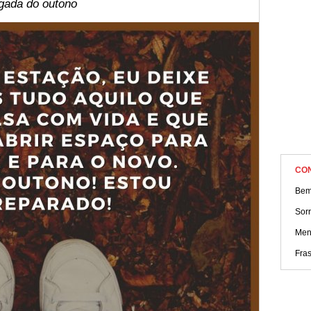
do outono e aproveite essa estação!
gada do outono
CO
Bem
Sorr
Men
Fra