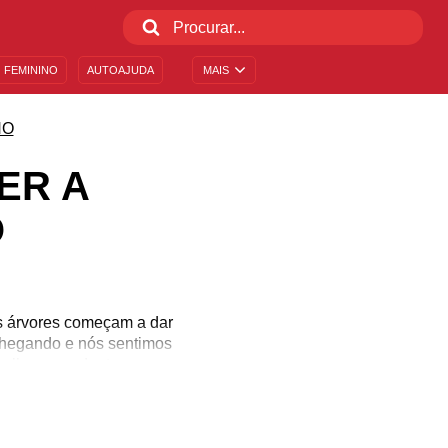
 FEMININO
AUTOAJUDA
MAIS
NO
ER A
O
as árvores começam a dar
 chegando e nós sentimos
lhar para dentro, rever
er novos frutos quando
 um ótimo momento para
 para receber a chegada