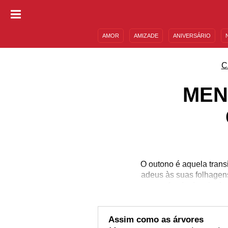
AMOR
AMIZADE
ANIVERSÁRIO
DESCULPAS
MENSAGENS E FRASES
C
MEN
O outono é aquela trans
adeus às suas folhagens
um profundo desejo de 
tudo que aprendemos n
chegar a primavera. P
observar as folhagens 
Assim como as árvores