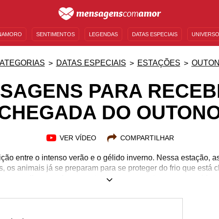
NAMORO
SENTIMENTOS
LEGENDAS
DATAS ESPECIAIS
UNIVERSO
MENSAGENS DE ANIVERSÁRIO
ENTRETENIMENTO
FAMOSOS
BÍBLIA
ATEGORIAS
DATAS ESPECIAIS
ESTAÇÕES
OUTO
SAGENS PARA RECEB
CHEGADA DO OUTON
VER VÍDEO
COMPARTILHAR
ição entre o intenso verão e o gélido inverno. Nessa estação, 
, os animais já se preparam para se proteger do frio que está
nos recolhermos. Isso acontece porque o outono nos convida a o
as outras estações e, desse modo, nos prepararmos para colh
ortanto a beleza dessa estação está nos detalhes, além de ser
ficando alaranjadas. Inspire-se a seguir com nossas mensagens