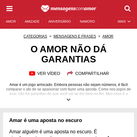
AMOR
AMIZADE
ANIVERSÁRIO
NAMORO
MAIS
SENTIMENTOS
LEGENDAS
DATAS ESPECIAIS
CATEGORIAS
MENSAGENS E FRASES
AMOR
UNIVERSO FEMININO
AUTOAJUDA
DESCULPAS
O AMOR NÃO DÁ
GARANTIAS
MENSAGENS E FRASES
MENSAGENS DE ANIVERSÁRIO
ENTRETENIMENTO
FAMOSOS
BÍBLIA
VER VÍDEO
COMPARTILHAR
Amar é um jogo arriscado. Embora pessoas não sejam números, é fácil
comparar o ato de se apaixonar com fazer uma aposta. Como nos jogos de
azar, não há garantias de que você vai se dar bem no fim. Mas essa é a
mágica. Se você for recompensado, terá ganhado na loteria para a vida
inteira.
Amar é uma aposta no escuro
Amar alguém é uma aposta no escuro. É