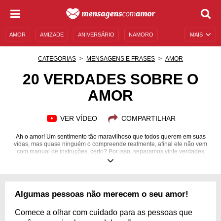
AMOR
AMIZADE
ANIVERSÁRIO
NAMORO
MAIS
SENTIMENTOS
LEGENDAS
DATAS ESPECIAIS
CATEGORIAS
MENSAGENS E FRASES
AMOR
UNIVERSO FEMININO
AUTOAJUDA
DESCULPAS
20 VERDADES SOBRE O
AMOR
MENSAGENS E FRASES
MENSAGENS DE ANIVERSÁRIO
ENTRETENIMENTO
FAMOSOS
BÍBLIA
VER VÍDEO
COMPARTILHAR
Ah o amor! Um sentimento tão maravilhoso que todos querem em suas
vidas, mas quase ninguém o compreende realmente, afinal ele não vem
com manual de instruções, certo? Por isso, separamos vinte verdades
sobre essa emoção incrível, para que assim você consiga entender um
pouquinho mais sobre ele.
Algumas pessoas não merecem o seu amor!
Comece a olhar com cuidado para as pessoas que