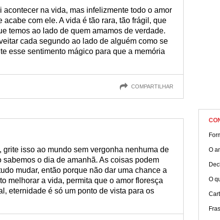
 acontecer na vida, mas infelizmente todo o amor
cabe com ele. A vida é tão rara, tão frágil, que
que temos ao lado de quem amamos de verdade.
roveitar cada segundo ao lado de alguém como se
ente esse sentimento mágico para que a memória
COMPARTILHAR
CO
For
 grite isso ao mundo sem vergonha nenhuma de
O a
 não sabemos o dia de amanhã. As coisas podem
Dec
, tudo mudar, então porque não dar uma chance a
O qu
o melhorar a vida, permita que o amor floresça
l, eternidade é só um ponto de vista para os
Car
Fras