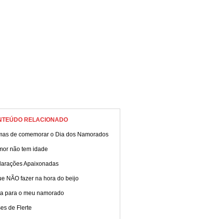
NTEÚDO RELACIONADO
mas de comemorar o Dia dos Namorados
mor não tem idade
larações Apaixonadas
e NÃO fazer na hora do beijo
ta para o meu namorado
es de Flerte