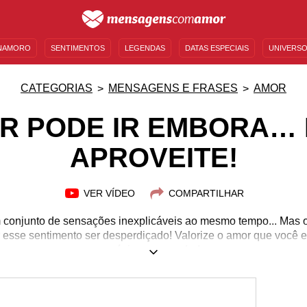
NAMORO
SENTIMENTOS
LEGENDAS
DATAS ESPECIAIS
UNIVERSO
MENSAGENS DE ANIVERSÁRIO
ENTRETENIMENTO
FAMOSOS
BÍBLIA
CATEGORIAS
MENSAGENS E FRASES
AMOR
R PODE IR EMBORA…
APROVEITE!
VER VÍDEO
COMPARTILHAR
 conjunto de sensações inexplicáveis ao mesmo tempo... Mas o
 esse sentimento ser desperdiçado! Valorize o amor que você e
máximo que puder!