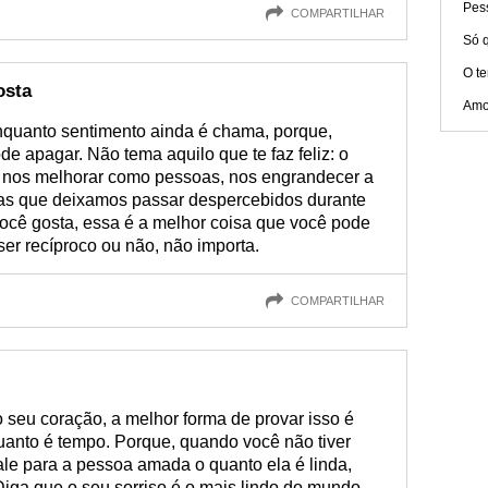
Pes
COMPARTILHAR
Só q
O t
osta
Amo
enquanto sentimento ainda é chama, porque,
e apagar. Não tema aquilo que te faz feliz: o
a nos melhorar como pessoas, nos engrandecer a
nas que deixamos passar despercebidos durante
ocê gosta, essa é a melhor coisa que você pode
ser recíproco ou não, não importa.
COMPARTILHAR
seu coração, a melhor forma de provar isso é
anto é tempo. Porque, quando você não tiver
le para a pessoa amada o quanto ela é linda,
 Diga que o seu sorriso é o mais lindo do mundo,