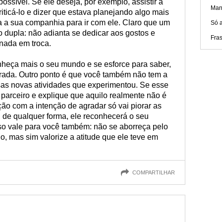
ossível. Se ele deseja, por exemplo, assistir a
Mane
riticá-lo e dizer que estava planejando algo mais
eça a sua companhia para ir com ele. Claro que um
Só 
 dupla: não adianta se dedicar aos gostos e
Fra
 nada em troca.
heça mais o seu mundo e se esforce para saber,
grada. Outro ponto é que você também não tem a
sas novas atividades que experimentou. Se esse
u parceiro e explique que aquilo realmente não é
ção com a intenção de agradar só vai piorar as
 de qualquer forma, ele reconhecerá o seu
sso vale para você também: não se aborreça pelo
go, mas sim valorize a atitude que ele teve em
COMPARTILHAR