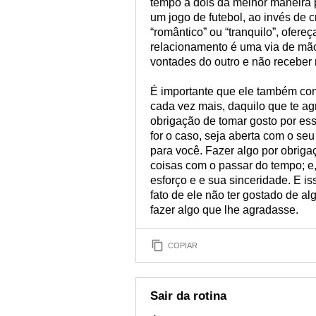
tempo a dois da melhor maneira p
um jogo de futebol, ao invés de c
“romântico” ou “tranquilo”, ofer
relacionamento é uma via de mão
vontades do outro e não receber
É importante que ele também con
cada vez mais, daquilo que te a
obrigação de tomar gosto por es
for o caso, seja aberta com o se
para você. Fazer algo por obriga
coisas com o passar do tempo; e,
esforço e e sua sinceridade. E i
fato de ele não ter gostado de al
fazer algo que lhe agradasse.
COPIAR
Sair da rotina