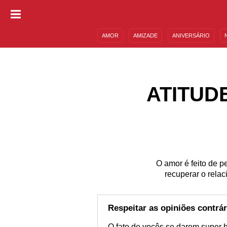
AMOR
AMIZADE
ANIVERSÁRIO
DESCULPAS
MENSAGENS E FRASES
ATITUD
O amor é feito de p
recuperar o rela
Respeitar as opiniões contrár
O fato de vocês se darem super