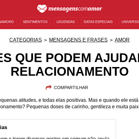
NAMORO
SENTIMENTOS
LEGENDAS
DATAS ESPECIAIS
UNIVERSO
MENSAGENS DE ANIVERSÁRIO
ENTRETENIMENTO
FAMOSOS
BÍBLIA
CATEGORIAS
MENSAGENS E FRASES
AMOR
ES QUE PODEM AJUDA
RELACIONAMENTO
COMPARTILHAR
equenas atitudes, e todas elas positivas. Mas e quando ele e
cionamento? Pequenas doses de carinho, gentileza e muita pai
ias
 bem e terem diversos gostos em comum não anula