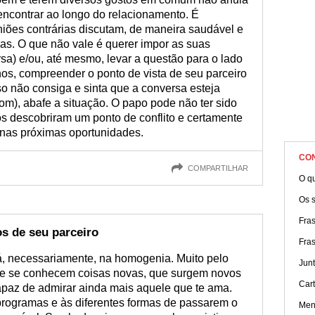
encontrar ao longo do relacionamento. É
iões contrárias discutam, de maneira saudável e
ias. O que não vale é querer impor as suas
rsa) e/ou, até mesmo, levar a questão para o lado
os, compreender o ponto de vista de seu parceiro
o não consiga e sinta que a conversa esteja
m), abafe a situação. O papo pode não ter sido
os descobriram um ponto de conflito e certamente
 nas próximas oportunidades.
CO
COMPARTILHAR
O qu
Os 
Fra
os de seu parceiro
Fra
tá, necessariamente, na homogenia. Muito pelo
Jun
que se conhecem coisas novas, que surgem novos
Car
apaz de admirar ainda mais aquele que te ama.
 programas e às diferentes formas de passarem o
Men