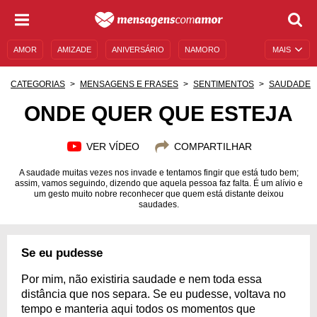
AMOR
AMIZADE
ANIVERSÁRIO
NAMORO
MAIS
SENTIMENTOS
LEGENDAS
DATAS ESPECIAIS
CATEGORIAS
MENSAGENS E FRASES
SENTIMENTOS
SAUDADE
UNIVERSO FEMININO
AUTOAJUDA
DESCULPAS
ONDE QUER QUE ESTEJA
MENSAGENS E FRASES
MENSAGENS DE ANIVERSÁRIO
VER VÍDEO
COMPARTILHAR
ENTRETENIMENTO
FAMOSOS
BÍBLIA
A saudade muitas vezes nos invade e tentamos fingir que está tudo bem;
assim, vamos seguindo, dizendo que aquela pessoa faz falta. É um alívio e
um gesto muito nobre reconhecer que quem está distante deixou
saudades.
Se eu pudesse
Por mim, não existiria saudade e nem toda essa
distância que nos separa. Se eu pudesse, voltava no
tempo e manteria aqui todos os momentos que