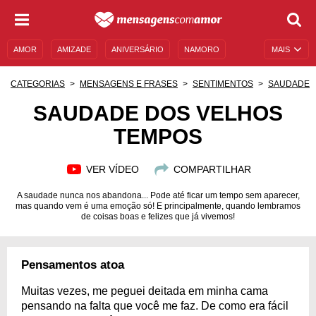
AMOR
AMIZADE
ANIVERSÁRIO
NAMORO
MAIS
SENTIMENTOS
LEGENDAS
DATAS ESPECIAIS
CATEGORIAS
MENSAGENS E FRASES
SENTIMENTOS
SAUDADE
UNIVERSO FEMININO
AUTOAJUDA
DESCULPAS
SAUDADE DOS VELHOS
TEMPOS
MENSAGENS E FRASES
MENSAGENS DE ANIVERSÁRIO
ENTRETENIMENTO
FAMOSOS
BÍBLIA
VER VÍDEO
COMPARTILHAR
A saudade nunca nos abandona... Pode até ficar um tempo sem aparecer,
mas quando vem é uma emoção só! E principalmente, quando lembramos
de coisas boas e felizes que já vivemos!
Pensamentos atoa
Muitas vezes, me peguei deitada em minha cama
pensando na falta que você me faz. De como era fácil