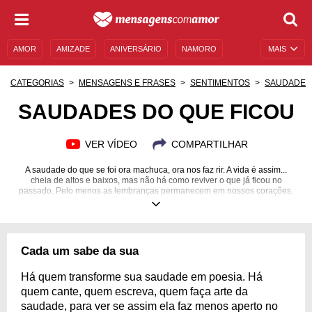
AMOR
AMIZADE
ANIVERSÁRIO
NAMORO
MAIS
SENTIMENTOS
LEGENDAS
DATAS ESPECIAIS
CATEGORIAS
MENSAGENS E FRASES
SENTIMENTOS
SAUDADE
UNIVERSO FEMININO
AUTOAJUDA
DESCULPAS
SAUDADES DO QUE FICOU
MENSAGENS E FRASES
MENSAGENS DE ANIVERSÁRIO
VER VÍDEO
COMPARTILHAR
ENTRETENIMENTO
FAMOSOS
BÍBLIA
A saudade do que se foi ora machuca, ora nos faz rir. A vida é assim...
cheia de altos e baixos, mas não há como reviver o que já ficou no
passado. Pelo menos as lembranças permanecem em nossos corações.
Agora é hora de seguir em frente.
Cada um sabe da sua
Há quem transforme sua saudade em poesia. Há
quem cante, quem escreva, quem faça arte da
saudade, para ver se assim ela faz menos aperto no