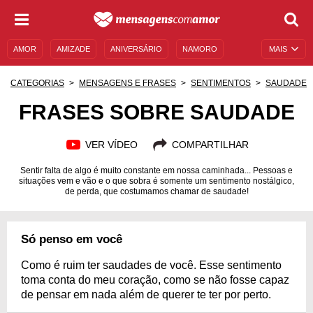
AMOR
AMIZADE
ANIVERSÁRIO
NAMORO
MAIS
SENTIMENTOS
LEGENDAS
DATAS ESPECIAIS
CATEGORIAS
MENSAGENS E FRASES
SENTIMENTOS
SAUDADE
UNIVERSO FEMININO
AUTOAJUDA
DESCULPAS
FRASES SOBRE SAUDADE
MENSAGENS E FRASES
MENSAGENS DE ANIVERSÁRIO
VER VÍDEO
COMPARTILHAR
ENTRETENIMENTO
FAMOSOS
BÍBLIA
Sentir falta de algo é muito constante em nossa caminhada... Pessoas e
situações vem e vão e o que sobra é somente um sentimento nostálgico,
de perda, que costumamos chamar de saudade!
Só penso em você
Como é ruim ter saudades de você. Esse sentimento
toma conta do meu coração, como se não fosse capaz
de pensar em nada além de querer te ter por perto.