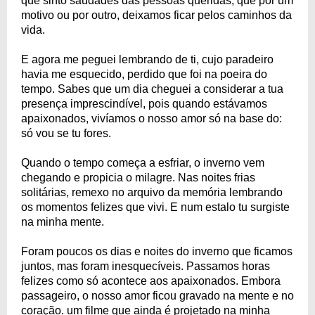
que sinto saudades das pessoas queridas, que por um
motivo ou por outro, deixamos ficar pelos caminhos da
vida.
E agora me peguei lembrando de ti, cujo paradeiro
havia me esquecido, perdido que foi na poeira do
tempo. Sabes que um dia cheguei a considerar a tua
presença imprescindível, pois quando estávamos
apaixonados, vivíamos o nosso amor só na base do:
só vou se tu fores.
Quando o tempo começa a esfriar, o inverno vem
chegando e propicia o milagre. Nas noites frias
solitárias, remexo no arquivo da memória lembrando
os momentos felizes que vivi. E num estalo tu surgiste
na minha mente.
Foram poucos os dias e noites do inverno que ficamos
juntos, mas foram inesquecíveis. Passamos horas
felizes como só acontece aos apaixonados. Embora
passageiro, o nosso amor ficou gravado na mente e no
coração. um filme que ainda é projetado na minha