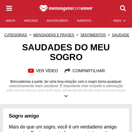
AMOR
AMIZADE
ANIVERSÁRIO
NAMORO
MAIS
SENTIMENTOS
LEGENDAS
DATAS ESPECIAIS
CATEGORIAS
MENSAGENS E FRASES
SENTIMENTOS
SAUDADE
UNIVERSO FEMININO
AUTOAJUDA
DESCULPAS
SAUDADES DO MEU
SOGRO
MENSAGENS E FRASES
MENSAGENS DE ANIVERSÁRIO
ENTRETENIMENTO
FAMOSOS
BÍBLIA
VER VÍDEO
COMPARTILHAR
Brincadeiras a parte, ter uma boa relação com o sogro torna qualquer
relacionamento mais saudável. É importante criar respeito e admiração
pelo pai da pessoa que você ama, alimentando ainda mais os novos laços
que nasceram. Está com saudade dele por algum motivo? Se expresse por
meio de mensagens!
Sogro amigo
Mais do que um sogro, você é um verdadeiro amigo