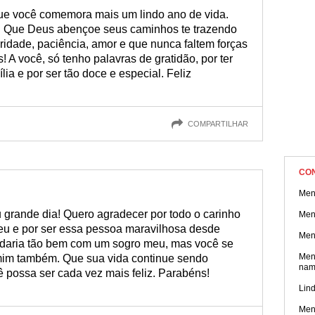
das mensagens que separamos!
que você comemora mais um lindo ano de vida.
l. Que Deus abençoe seus caminhos te trazendo
eridade, paciência, amor e que nunca faltem forças
! A você, só tenho palavras de gratidão, por ter
ia e por ser tão doce e especial. Feliz
COMPARTILHAR
CO
Men
 grande dia! Quero agradecer por todo o carinho
Men
eu e por ser essa pessoa maravilhosa desde
Men
daria tão bem com um sogro meu, mas você se
Men
mim também. Que sua vida continue sendo
nam
 possa ser cada vez mais feliz. Parabéns!
Lind
Men