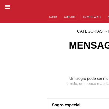
AMOR
AMIZADE
ANIVERSÁRIO
DESCULPAS
MENSAGENS E FRASES
CATEGORIAS
MENSAG
Um sogro pode ser mui
tímido, um pouco mais f
te considerar mais do
parabenizá-lo com uma m
Aproveite a diversidade
aniversário dele! Ins
Sogro especial