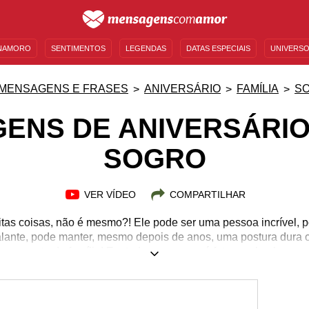
NAMORO
SENTIMENTOS
LEGENDAS
DATAS ESPECIAIS
UNIVERSO
MENSAGENS DE ANIVERSÁRIO
ENTRETENIMENTO
FAMOSOS
BÍBLIA
MENSAGENS E FRASES
ANIVERSÁRIO
FAMÍLIA
S
ENS DE ANIVERSÁRIO
SOGRO
VER VÍDEO
COMPARTILHAR
tas coisas, não é mesmo?! Ele pode ser uma pessoa incrível, 
alante, pode manter, mesmo depois de anos, uma postura dura c
 que parte da família! Em todos os casos, é fato que lembrar-se
ensagem bem legal o fará mais feliz e te deixará um passo mai
 de textos, nenhum muito longo, para mandar para o seu sogro n
pire-se para criar uma mensagem por sua própria conta, ou ench