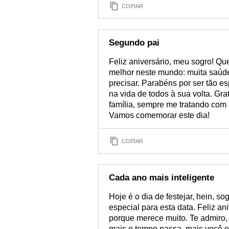
COPIAR
Segundo pai
Feliz aniversário, meu sogro! Q
melhor neste mundo: muita saúde,
precisar. Parabéns por ser tão e
na vida de todos à sua volta. Gr
família, sempre me tratando com
Vamos comemorar este dia!
COPIAR
Cada ano mais inteligente
Hoje é o dia de festejar, hein, s
especial para esta data. Feliz an
porque merece muito. Te admiro, 
mais o tempo passa, mais você e