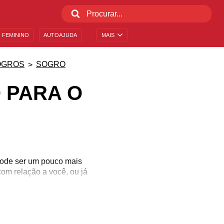
 FEMININO
AUTOAJUDA
MAIS
OGROS
SOGRO
 PARA O
pode ser um pouco mais
om relação a você, ou já
 do aniversário dele e
s perto do coração dele!
esse dia tão especial, o
a-o de carinho com uma