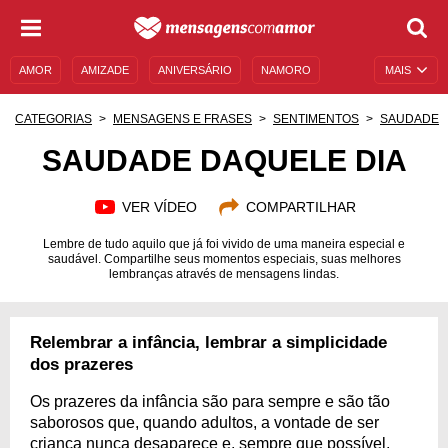
AMOR
AMIZADE
ANIVERSÁRIO
NAMORO
MAIS
SENTIMENTOS
LEGENDAS
DATAS ESPECIAIS
CATEGORIAS
MENSAGENS E FRASES
SENTIMENTOS
SAUDADE
UNIVERSO FEMININO
AUTOAJUDA
DESCULPAS
SAUDADE DAQUELE DIA
MENSAGENS E FRASES
MENSAGENS DE ANIVERSÁRIO
VER VÍDEO
COMPARTILHAR
ENTRETENIMENTO
FAMOSOS
BÍBLIA
Lembre de tudo aquilo que já foi vivido de uma maneira especial e
saudável. Compartilhe seus momentos especiais, suas melhores
lembranças através de mensagens lindas.
Relembrar a infância, lembrar a simplicidade
dos prazeres
Os prazeres da infância são para sempre e são tão
saborosos que, quando adultos, a vontade de ser
criança nunca desaparece e, sempre que possível,