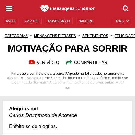
AMOR
AMIZADE
ANIVERSÁRIO
NAMORO
MAIS
SENTIMENTOS
LEGENDAS
DATAS ESPECIAIS
CATEGORIAS
MENSAGENS E FRASES
SENTIMENTOS
FELICIDAD
UNIVERSO FEMININO
AUTOAJUDA
DESCULPAS
MOTIVAÇÃO PARA SORRIR
MENSAGENS E FRASES
MENSAGENS DE ANIVERSÁRIO
VER VÍDEO
COMPARTILHAR
ENTRETENIMENTO
FAMOSOS
BÍBLIA
Para que viver triste e para baixo? Aposte na felicidade, no amor e na
alegria. Motive-se a aproveitar cada dia como se fosse o último, motive-se
a sorrir cada dia mais! Você só tem uma chance de viver, então, viva!
Compartilhe alegria e amor.
Alegrias mil
Carlos Drummond de Andrade
Enfeite-se de alegrias.