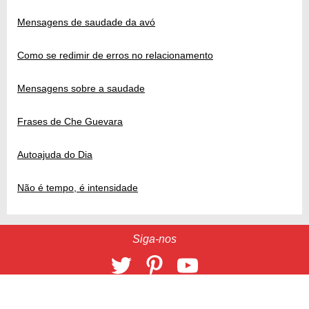
Mensagens de saudade da avó
Como se redimir de erros no relacionamento
Mensagens sobre a saudade
Frases de Che Guevara
Autoajuda do Dia
Não é tempo, é intensidade
Siga-nos
14589
2026 © 9 Giga
CONTATO
/
ANUNCIE